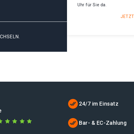
Uhr für Sie da.
JETZT
CHSELN.
24/7 im Einsatz
e
Bar- & EC-Zahlung