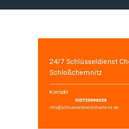
24/7 Schlüsseldienst C
Schloßchemnitz
Kontakt
info@schluesseldienstchemnitz.de